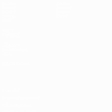
Partidos
Equipos
Sorteos
Noticias
UEFA.tv
Historia
Gaming
Sobre
Datos
VISITE
TAMBIÉN
UEFA.com
Fundación de la
UEFA
ELEGIR IDIOMA
Español
English
Français
Deutsch
Русский
Español
Italiano
Português
Privacidad
Términos y condiciones
Política de cookies