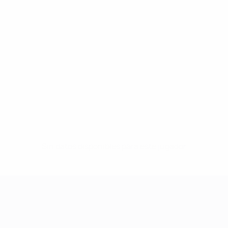
Sin datos disponibles para este jugador
UEFA Women's Champions League