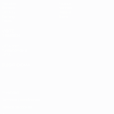
Partidos
Equipos
Sorteos
Noticias
UEFA.tv
Historia
Gaming
Sobre
Datos
VISITE
TAMBIÉN
UEFA.com
Fundación de la
UEFA
ELEGIR IDIOMA
Español
English
Français
Deutsch
Русский
Español
Italiano
Português
Privacidad
Términos y condiciones
Política de cookies