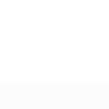
Sin datos disponibles para este jugador
UEFA Women's Champions League