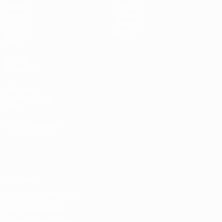
Partidos
Equipos
Sorteos
Noticias
UEFA.tv
Historia
Gaming
Sobre
Datos
VISITE
TAMBIÉN
UEFA.com
Fundación de la
UEFA
ELEGIR IDIOMA
Español
English
Français
Deutsch
Русский
Español
Italiano
Português
Privacidad
Términos y condiciones
Política de cookies