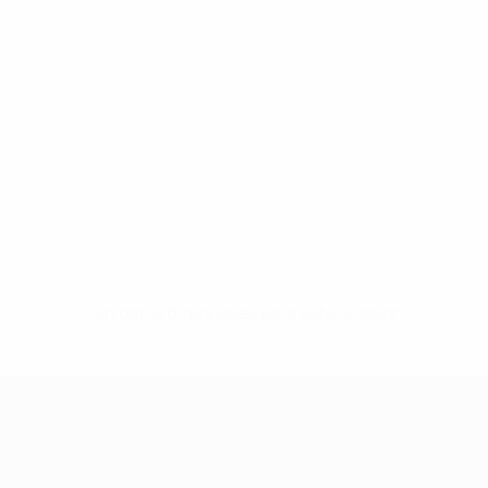
Sin datos disponibles para este jugador
UEFA Women's Champions League