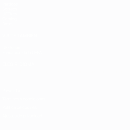
Partidos
Sorteos
UEFA.tv
Gaming
Datos
VISITE TAMBIÉN
UEFA.com
Fundación de la UEFA
ELEGIR IDIOMA
Español
English
Français
Deutsch
Русский
Español
Italiano
Privacidad
Términos y condiciones
Política de cookies
Ajustes de privacidad