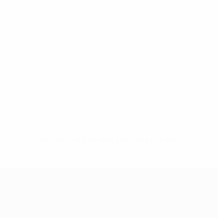
Sin datos disponibles para este jugador
UEFA Women's Champions League