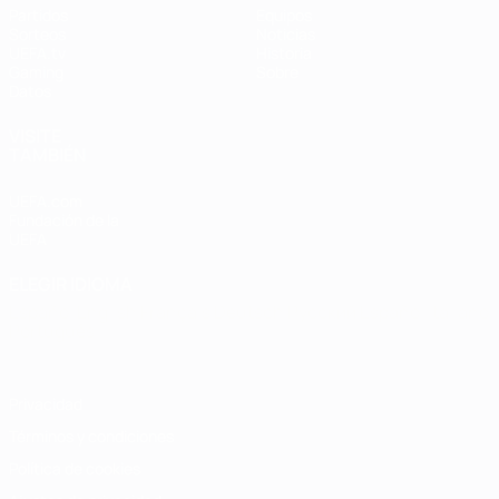
Partidos
Equipos
Sorteos
Noticias
UEFA.tv
Historia
Gaming
Sobre
Datos
VISITE
TAMBIÉN
UEFA.com
Fundación de la
UEFA
ELEGIR IDIOMA
Español
English
Français
Deutsch
Русский
Español
Italiano
Português
Privacidad
Términos y condiciones
Política de cookies