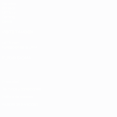
Partidos
Sorteos
UEFA.tv
Gaming
Datos
VISITE TAMBIÉN
UEFA.com
Fundación de la UEFA
ELEGIR IDIOMA
Español
English
Français
Deutsch
Русский
Español
Italiano
Privacidad
Términos y condiciones
Política de cookies
Ajustes de privacidad