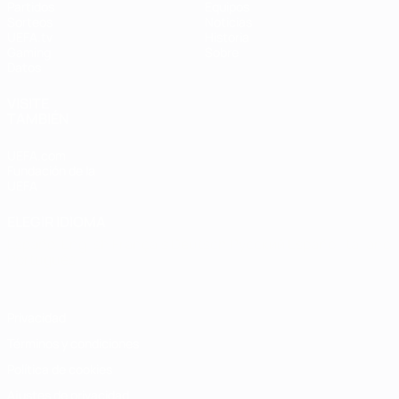
Partidos
Equipos
Sorteos
Noticias
UEFA.tv
Historia
Gaming
Sobre
Datos
VISITE
TAMBIÉN
UEFA.com
Fundación de la
UEFA
ELEGIR IDIOMA
Español
English
Français
Deutsch
Русский
Español
Italiano
Português
Privacidad
Términos y condiciones
Política de cookies
Ajustes de privacidad