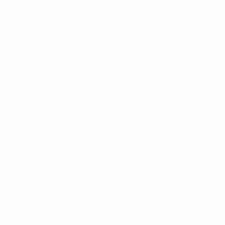
Sin datos disponibles para este jugador
UEFA Women's Champions League