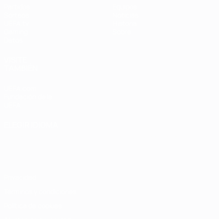
Partidos
Equipos
Sorteos
Noticias
UEFA.tv
Historia
Gaming
Sobre
Datos
VISITE
TAMBIÉN
UEFA.com
Fundación de la
UEFA
ELEGIR IDIOMA
Español
English
Français
Deutsch
Русский
Español
Italiano
Português
Privacidad
Términos y condiciones
Política de cookies