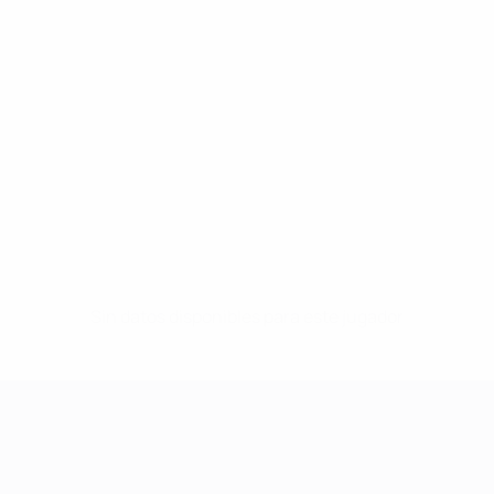
Sin datos disponibles para este jugador
UEFA Women's Champions League