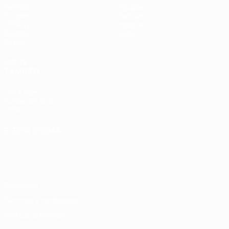
Partidos
Equipos
Sorteos
Noticias
UEFA.tv
Historia
Gaming
Sobre
Datos
VISITE
TAMBIÉN
UEFA.com
Fundación de la
UEFA
ELEGIR IDIOMA
Español
English
Français
Deutsch
Русский
Español
Italiano
Português
Privacidad
Términos y condiciones
Política de cookies