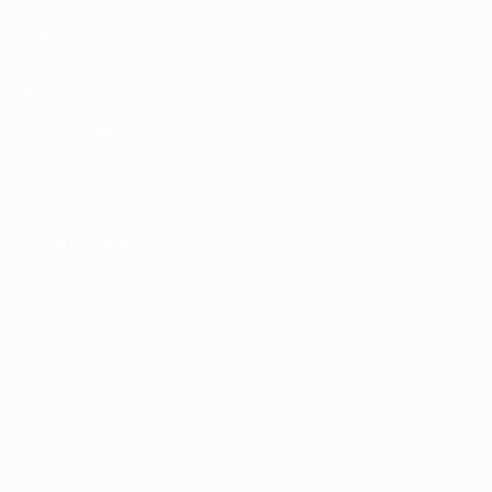
Partidos
Sorteos
UEFA.tv
Gaming
Datos
VISITE TAMBIÉN
UEFA.com
Fundación de la UEFA
ELEGIR IDIOMA
Español
English
Français
Deutsch
Русский
Español
Italiano
Privacidad
Términos y condiciones
Política de cookies
Ajustes de privacidad