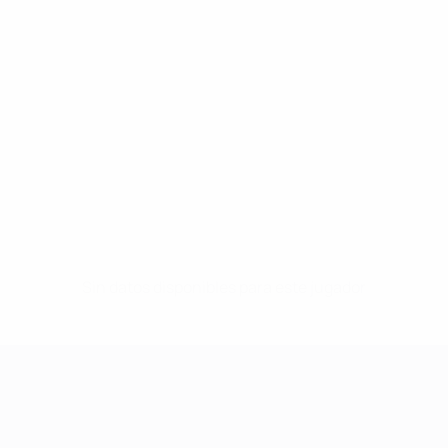
Sin datos disponibles para este jugador
UEFA Women's Champions League