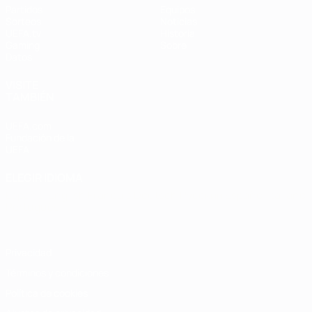
Partidos
Equipos
Sorteos
Noticias
UEFA.tv
Historia
Gaming
Sobre
Datos
VISITE
TAMBIÉN
UEFA.com
Fundación de la
UEFA
ELEGIR IDIOMA
Español
English
Français
Deutsch
Русский
Español
Italiano
Português
Privacidad
Términos y condiciones
Política de cookies