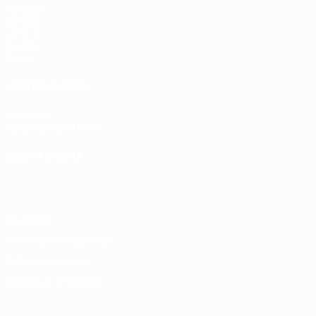
Partidos
Sorteos
UEFA.tv
Gaming
Datos
VISITE TAMBIÉN
UEFA.com
Fundación de la UEFA
ELEGIR IDIOMA
Español
English
Français
Deutsch
Русский
Español
Italiano
Privacidad
Términos y condiciones
Política de cookies
Ajustes de privacidad