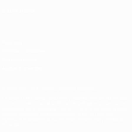
ELEGIR IDIOMA
Español
English
Français
Deutsch
Русский
Español
Italiano
Português
Privacidad
Términos y condiciones
Política de cookies
Ajustes de privacidad
© 1998-2026 UEFA. Todos los derechos reservados
La palabra UEFA, el logo de la UEFA y todas las marcas relacionadas
con las competiciones de la UEFA están protegidas por las marcas
registradas y/o por el copyright de UEFA. Se prohíbe el uso de estas
marcas registradas para uso comercial. El uso de UEFA.com
significa la aceptación de sus Términos, Condiciones y Política de
Privacidad.