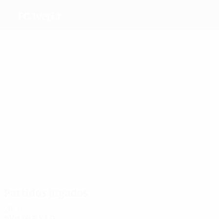
FC Iveria
Máximos
goleadores
2
Kakhidze
Pogosian
Changelia
Chkonia
Pasikashvili
Más
partidos
3
3
3
3
Kakhidze
Pogosian
3
Changelia
Tatuashvili
Pasikashvili
Partidos jugados
2000
2008/09
P
V
E
D