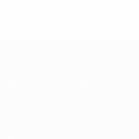
Primera fase de clasificación
3
0
0
0
2007/08
P
V
E
D
Primera fase de clasificación
3
0
0
3
UEFA Women's Champions League
Partidos
Equipos
Sorteos
Noticias
UEFA.tv
Historia
Gaming
Sobre
Datos
VISITE
TAMBIÉN
UEFA.com
Fundación de la
UEFA