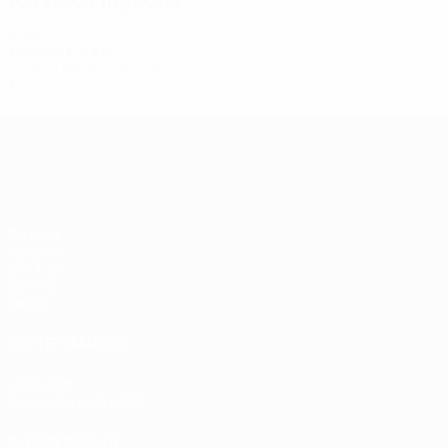
Partidos jugados
2000
2008/09
P
V
E
D
Primera fase de clasificación
3
0
0
3
UEFA Women's Champions League
Partidos
Sorteos
UEFA.tv
Gaming
Datos
VISITE TAMBIÉN
UEFA.com
Fundación de la UEFA
ELEGIR IDIOMA