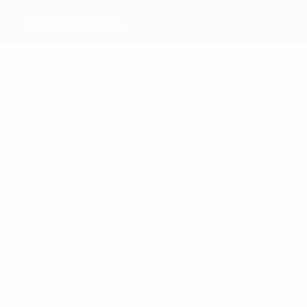
Vamos Idaliou
Máximos goleadores
1
Toneva
Kyriacou
Kasabova
Mavro
Más partidos
3
3
Toneva
Kyriacou
3
3
Anastasi
Mavromoustaki