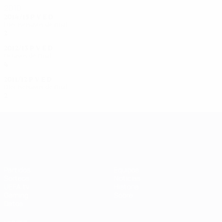
2010
2014/15
P
V
E
D
Dieciseisavos de final
2
0
0
2
2012/13
P
V
E
D
Octavos de final
4
1
2
1
2011/12
P
V
E
D
Dieciseisavos de final
2
1
0
1
UEFA Women's Champions League
Partidos
Equipos
Sorteos
Noticias
UEFA.tv
Historia
Gaming
Sobre
Datos