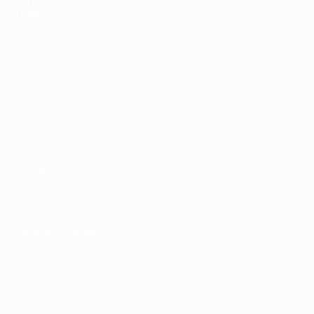
VISITE
TAMBIÉN
UEFA.com
Fundación de la
UEFA
ELEGIR IDIOMA
Español
English
Français
Deutsch
Русский
Español
Italiano
Português
Privacidad
Términos y condiciones
Política de cookies
Ajustes de privacidad
© 1998-2026 UEFA. Todos los derechos reservados
La palabra UEFA, el logo de la UEFA y todas las marcas relacionadas