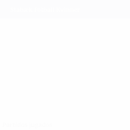
Stabæk Fotball Kvinner
Máximos
goleadores
1
2
Wiik
1
Moore
Kaurin
2
2
1
Stensland
Hegerberg
Dekkerhus
Más
partidos
8
8
6
Enget
Grønli
Moore
8
6
Hjelmseth
6
Akerhaugen
Søndergaa
Pedersen
Partidos jugados