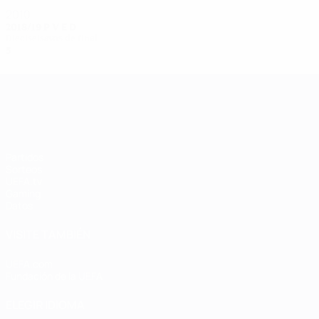
2010
2018/19
P
V
E
D
Dieciseisavos de final
5
2
1
2
UEFA Women's Champions League
Partidos
Sorteos
UEFA.tv
Gaming
Datos
VISITE TAMBIÉN
UEFA.com
Fundación de la UEFA
ELEGIR IDIOMA