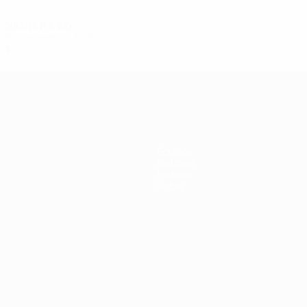
2017/18
P
V
E
D
Dieciseisavos de final
5
3
0
2
Equipos
Noticias
Historia
Sobre