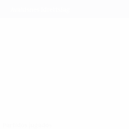
Avaldsnes Idrettslag
Máximos goleadores
7
6
6
Pedersen
Hansen
Thorsnes
3
Magnús
Más partidos
13
12
11
12
Luana
Dahl
Abrahamse
Andreia Rosa
Partidos jugados