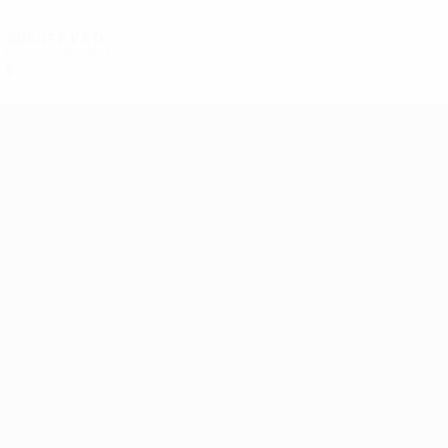
2016/17
P
V
E
D
Dieciseisavos de final
5
3
0
2