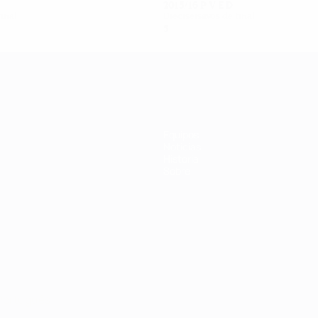
2015/16
P
V
E
D
final
Dieciseisavos de final
5
3
0
2
Equipos
Noticias
Historia
Sobre
Português