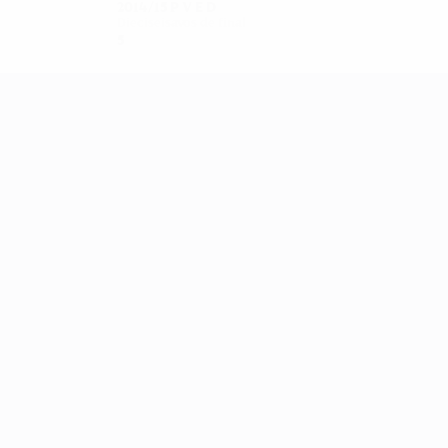
2014/15
P
V
E
D
Dieciseisavos de final
5
4
0
1