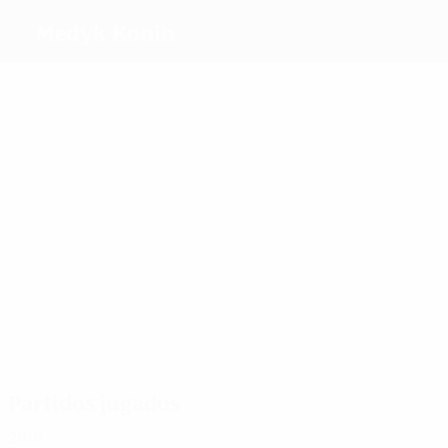
Medyk Konin
Máximos goleadores
15
8
8
9
Sikora
Pajor
Dalesz
Gawrońska
Más partidos
18
18
17
16
20
Dudek
Balcerzak
Slavcheva
Pak
Gawrońska
Partidos jugados
2010