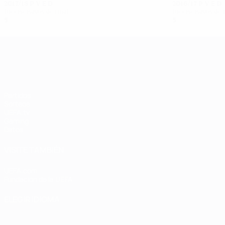
2017/18
P
V
E
D
2016/17
P
V
E
D
Dieciseisavos de final
Dieciseisavos de 
5
2
1
2
5
4
0
1
UEFA Women's Champions League
Partidos
Sorteos
UEFA.tv
Gaming
Datos
VISITE TAMBIÉN
UEFA.com
Fundación de la UEFA
ELEGIR IDIOMA
Español
English
Français
Deutsch
Русский
Español
Italiano