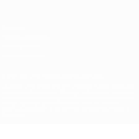
Español
English
Français
Deutsch
Русский
Español
Italiano
Português
Privacidad
Términos y condiciones
Política de cookies
Ajustes de privacidad
© 1998-2026 UEFA. Todos los derechos reservados
La palabra UEFA, el logo de la UEFA y todas las marcas relacionadas
con las competiciones de la UEFA están protegidas por las marcas
registradas y/o por el copyright de UEFA. Se prohíbe el uso de estas
marcas registradas para uso comercial. El uso de UEFA.com
significa la aceptación de sus Términos, Condiciones y Política de
Privacidad.