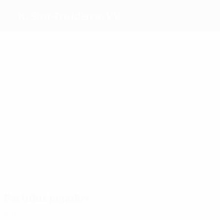
K. Sint-Truidense VV
Máximos
goleadores
Broos
Bollen
De
Keyzer
Wijnants
Vanmeer
Ryckman
Más
partidos
2
2
2
Broos
Bollen
De
2
Keyzer
2
Ryckman
Overste
2
Vandersmissen
Partidos jugados
2010