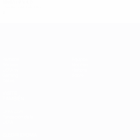
2010/11
P
V
E
D
Dieciseisavos de final
2
0
0
2
UEFA Women's Champions League
Partidos
Equipos
Sorteos
Noticias
UEFA.tv
Historia
Gaming
Sobre
Datos
VISITE
TAMBIÉN
UEFA.com
Fundación de la
UEFA
ELEGIR IDIOMA