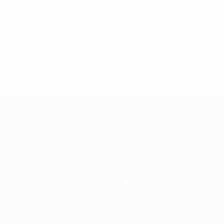
Tejada
Bernabe
rriegi
Equipos
Noticias
Historia
Sobre