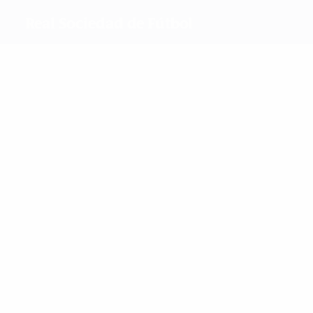
Real Sociedad de Fútbol
Máximos goleadores
1
0
0
Jensen
Lete
Sarasola
0
Iparra
Más partidos
2
2