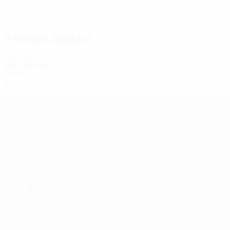
Lete
Arnaiz Gil
2
2
Gabriela García
Amaiur Sa
Partidos jugados
Década de 2020
2022/23
P
V
E
D
Ronda 2
2
0
0
2
UEFA Women's Champions League
Partidos
Sorteos
UEFA.tv
Gaming
Datos
VISITE TAMBIÉN