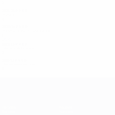
2
1
0
1
2021/22
P
V
E
D
Ronda 1
2
0
0
1
2020/21
P
V
E
D
Primera ronda de clasificación
1
0
1
0
2010
2012/13
P
V
E
D
Fase de clasificación
3
2
0
1
2011/12
P
V
E
D
Dieciseisavos de final
5
2
0
3
UEFA Women's Champions League
Partidos
Equipos
Sorteos
Noticias