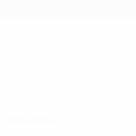
Cardiff City FC Women
Máximos
goleadores
Jones
Olsen
0
Baker-
Thomas
0
Evans
Perry
Walklett
Más
partidos
5
5
4
3
3
Daley
Wilcox
Walsh
Jones
Bowen
3
Chamberlain
Partidos jugados
Década de 2020
2025/26
P
V
E
D