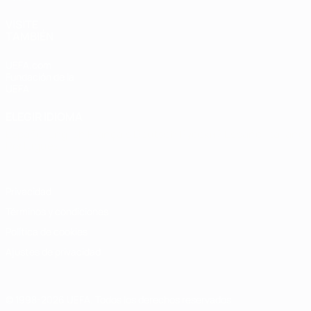
VISITE
TAMBIÉN
UEFA.com
Fundación de la
UEFA
ELEGIR IDIOMA
Español
English
Français
Deutsch
Русский
Español
Italiano
Português
Privacidad
Términos y condiciones
Política de cookies
Ajustes de privacidad
© 1998-2026 UEFA. Todos los derechos reservados