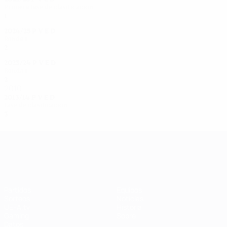
Primera fase de clasificación
1
0
0
1
2024/25
P
V
E
D
Ronda 1
2
0
0
2
2023/24
P
V
E
D
Ronda 1
2
0
0
1
2010
2013/14
P
V
E
D
Fase de clasificación
3
0
0
3
UEFA Women's Champions League
Partidos
Equipos
Sorteos
Noticias
UEFA.tv
Historia
Gaming
Sobre
Datos