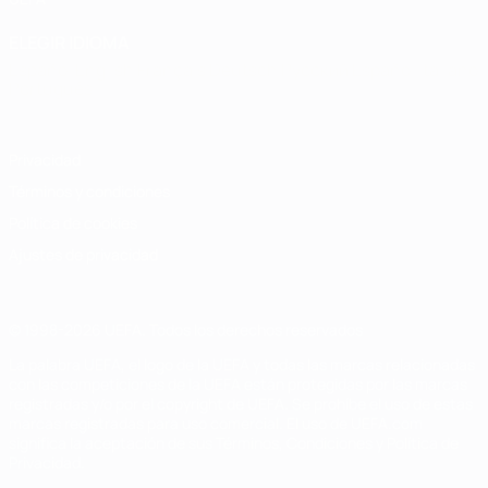
ELEGIR IDIOMA
Español
English
Français
Deutsch
Русский
Español
Italiano
Português
Privacidad
Términos y condiciones
Política de cookies
Ajustes de privacidad
© 1998-2026 UEFA. Todos los derechos reservados
La palabra UEFA, el logo de la UEFA y todas las marcas relacionadas
con las competiciones de la UEFA están protegidas por las marcas
registradas y/o por el copyright de UEFA. Se prohíbe el uso de estas
marcas registradas para uso comercial. El uso de UEFA.com
significa la aceptación de sus Términos, Condiciones y Política de
Privacidad.