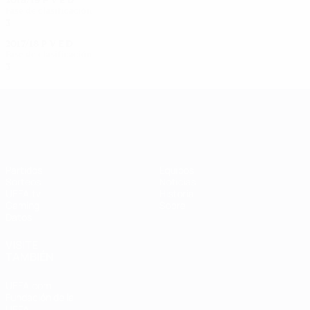
2018/19
P
V
E
D
Fase de clasificación
3
0
0
3
2017/18
P
V
E
D
Fase de clasificación
3
0
0
3
UEFA Women's Champions League
Partidos
Equipos
Sorteos
Noticias
UEFA.tv
Historia
Gaming
Sobre
Datos
VISITE
TAMBIÉN
UEFA.com
Fundación de la
UEFA