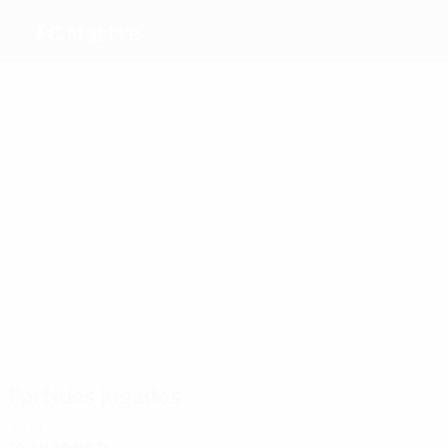
FC Martve
Máximos
goleadores
Skydan
Khargelia
Shalikiani
Chirgadze
Khvedelidze
Más
partidos
6
6
6
Sturua
6
Shonia
6
Gasviani
Janelidze
6
Shengelia
Sinatashvi
Partidos jugados
2010