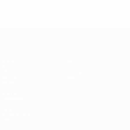
Década de 2020
2022/23
P
V
E
D
Ronda 1
2
0
0
2
UEFA Women's Champions League
Partidos
Equipos
Sorteos
Noticias
UEFA.tv
Historia
Gaming
Sobre
Datos
VISITE
TAMBIÉN
UEFA.com
Fundación de la
UEFA