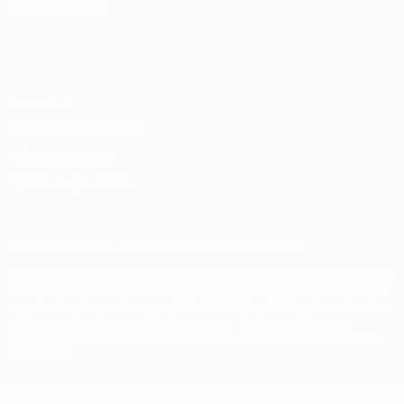
ELEGIR IDIOMA
Español
English
Français
Deutsch
Русский
Español
Italiano
Português
Privacidad
Términos y condiciones
Política de cookies
Ajustes de privacidad
© 1998-2026 UEFA. Todos los derechos reservados
La palabra UEFA, el logo de la UEFA y todas las marcas relacionadas
con las competiciones de la UEFA están protegidas por las marcas
registradas y/o por el copyright de UEFA. Se prohíbe el uso de estas
marcas registradas para uso comercial. El uso de UEFA.com
significa la aceptación de sus Términos, Condiciones y Política de
Privacidad.