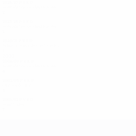
2026/27
P
V
E
D
Segunda fase de clasificación
2
1
0
1
2025/26
P
V
E
D
Segunda fase de clasificación
2
0
0
2
2020/21
P
V
E
D
Primera ronda de clasificación
1
0
0
1
2000
2006/07
P
V
E
D
Segunda fase de clasificación
6
3
1
2
2002/03
P
V
E
D
Cuartos de final
5
2
1
2
2001/02
P
V
E
D
Semifinales
7
4
0
3
UEFA Women's Champions League