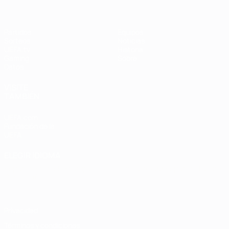
Partidos
Equipos
Sorteos
Noticias
UEFA.tv
Historia
Gaming
Sobre
Datos
VISITE
TAMBIÉN
UEFA.com
Fundación de la
UEFA
ELEGIR IDIOMA
Español
English
Français
Deutsch
Русский
Español
Italiano
Português
Privacidad
Términos y condiciones