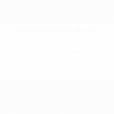
Saltar
al
contenido
UEFA Women's Champions League
Consíguela
principal
Resultados y estadísticas de fútbol en directo
UEFA Women's Champions League
Enfrentamiento directo
Elige 2 equipos para comparar
Mira las estadísticas claves y todos sus
enfrentamientos previos
UEFA Women's Champions League
Partidos
Equipos
Sorteos
Noticias