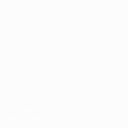
UEFA.tv
Historia
Gaming
Sobre
Datos
VISITE
TAMBIÉN
UEFA.com
Fundación de la
UEFA
ELEGIR IDIOMA
Español
English
Français
Deutsch
Русский
Español
Italiano
Português
Privacidad
Términos y condiciones
Política de cookies
Ajustes de privacidad