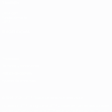
TAMBIÉN
UEFA.com
Fundación de la
UEFA
ELEGIR IDIOMA
Español
English
Français
Deutsch
Русский
Español
Italiano
Português
Privacidad
Términos y condiciones
Política de cookies
Ajustes de privacidad
© 1998-2026 UEFA. Todos los derechos reservados
La palabra UEFA, el logo de la UEFA y todas las marcas relacionadas
con las competiciones de la UEFA están protegidas por las marcas