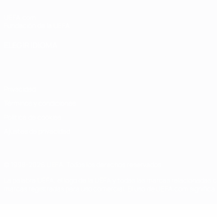
UEFA.com
Fundación de la UEFA
ELEGIR IDIOMA
Español
English
Français
Deutsch
Русский
Español
Italiano
Privacidad
Términos y condiciones
Política de cookies
Ajustes de privacidad
© 1998-2026 UEFA. Todos los derechos reservados
La palabra UEFA, el logo de la UEFA y todas las marcas relacionadas c
marcas registradas para uso comercial. El uso de UEFA.com significa 