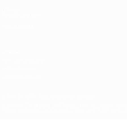
UEFA.com
Fundación de la UEFA
ELEGIR IDIOMA
Español
English
Français
Deutsch
Русский
Español
Italiano
Privacidad
Términos y condiciones
Política de cookies
Ajustes de privacidad
© 1998-2026 UEFA. Todos los derechos reservados
La palabra UEFA, el logo de la UEFA y todas las marcas relacionadas c
marcas registradas para uso comercial. El uso de UEFA.com significa 