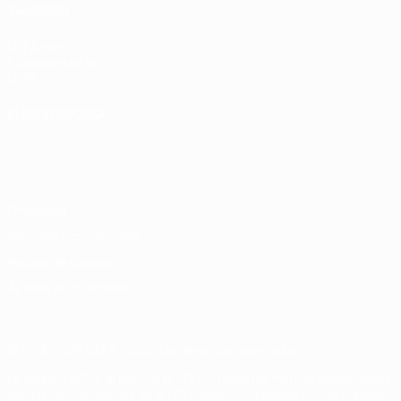
TAMBIÉN
UEFA.com
Fundación de la
UEFA
ELEGIR IDIOMA
Español
English
Français
Deutsch
Русский
Español
Italiano
Português
Privacidad
Términos y condiciones
Política de cookies
Ajustes de privacidad
© 1998-2026 UEFA. Todos los derechos reservados
La palabra UEFA, el logo de la UEFA y todas las marcas relacionadas
con las competiciones de la UEFA están protegidas por las marcas