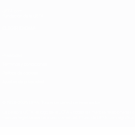
UEFA.com
Fundación de la UEFA
ELEGIR IDIOMA
Español
English
Français
Deutsch
Русский
Español
Italiano
Privacidad
Términos y condiciones
Política de cookies
Ajustes de privacidad
© 1998-2026 UEFA. Todos los derechos reservados
La palabra UEFA, el logo de la UEFA y todas las marcas relacionadas c
marcas registradas para uso comercial. El uso de UEFA.com significa 