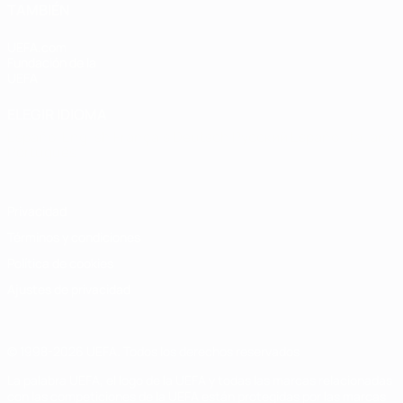
TAMBIÉN
UEFA.com
Fundación de la
UEFA
ELEGIR IDIOMA
Español
English
Français
Deutsch
Русский
Español
Italiano
Português
Privacidad
Términos y condiciones
Política de cookies
Ajustes de privacidad
© 1998-2026 UEFA. Todos los derechos reservados
La palabra UEFA, el logo de la UEFA y todas las marcas relacionadas
con las competiciones de la UEFA están protegidas por las marcas