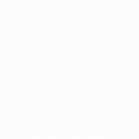
TAMBIÉN
UEFA.com
Fundación de la
UEFA
ELEGIR IDIOMA
Español
English
Français
Deutsch
Русский
Español
Italiano
Português
Privacidad
Términos y condiciones
Política de cookies
Ajustes de privacidad
© 1998-2026 UEFA. Todos los derechos reservados
La palabra UEFA, el logo de la UEFA y todas las marcas relacionadas
con las competiciones de la UEFA están protegidas por las marcas