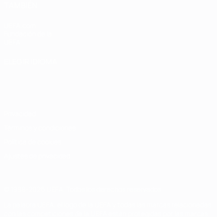
TAMBIÉN
UEFA.com
Fundación de la
UEFA
ELEGIR IDIOMA
Español
English
Français
Deutsch
Русский
Español
Italiano
Português
Privacidad
Términos y condiciones
Política de cookies
Ajustes de privacidad
© 1998-2026 UEFA. Todos los derechos reservados
La palabra UEFA, el logo de la UEFA y todas las marcas relacionadas
con las competiciones de la UEFA están protegidas por las marcas