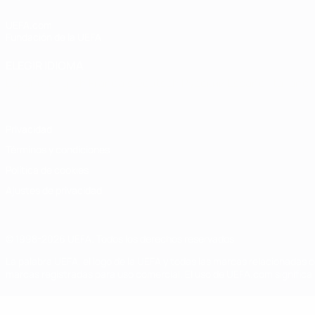
UEFA.com
Fundación de la UEFA
ELEGIR IDIOMA
Español
English
Français
Deutsch
Русский
Español
Italiano
Privacidad
Términos y condiciones
Política de cookies
Ajustes de privacidad
© 1998-2026 UEFA. Todos los derechos reservados
La palabra UEFA, el logo de la UEFA y todas las marcas relacionadas c
marcas registradas para uso comercial. El uso de UEFA.com significa 