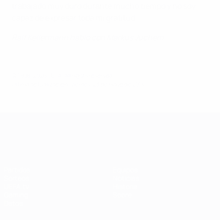
trabajado muy duro durante mucho tiempo y no soy
capaz de expresar toda mi gratitud.
Ralf Kellermann habló con Markus Juchem
© 1998-2026 UEFA. All rights reserved.
Última actualización: viernes, 23 de mayo de 2014
UEFA Women's Champions League
Partidos
Equipos
Sorteos
Noticias
UEFA.tv
Historia
Gaming
Sobre
Datos