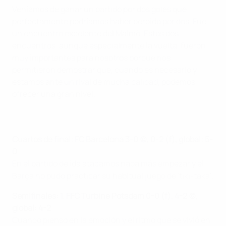
Veníamos de ganar un partido por dos goles que
perfectamente podríamos haber perdido por dos. Fue
un encuentro excelente del Malmö. Estos dos
encuentros, aunque especialmente la vuelta, fueron
muy importantes para nosotros porque nos
permitieron demostrar que, cuando es necesario y
estamos ante un rival de mucha calidad, podemos
ofrecer una gran nivel.
Cuartos de final: FC Barcelona 3-0 (c), 0-2 (f), global: 5-
0
En el partido de ida atacamos nada más empezar y el
Barça no pudo practicar su habitual juego de 'tiki-taka'.
Semifinales: 1.
FFC Turbine Potsdam 0-0 (f), 4-2 (c),
global: 4-2
Cuando pienso en la emoción y el ritmo que se vivió en