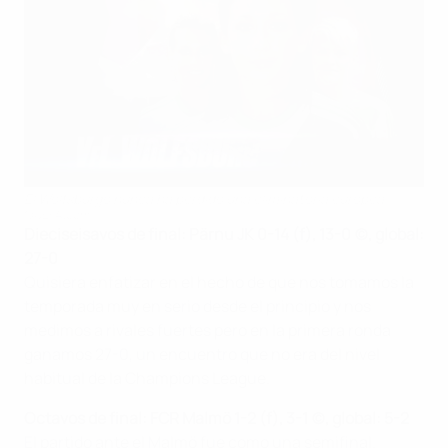
El Wolfsburgo nunca ha perdido una eliminatoria europea
©UEFA.com
Dieciseisavos de final: Pärnu JK 0-14 (f), 13-0 (c), global:
27-0
Quisiera enfatizar en el hecho de que nos tomamos la
temporada muy en serio desde el principio y nos
medimos a rivales fuertes pero en la primera ronda
ganamos 27-0, un encuentro que no era del nivel
habitual de la Champions League.
Octavos de final: FCR Malmö 1-2 (f), 3-1 (c), global: 5-2
El partido ante el Malmö fue como una semifinal.