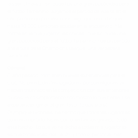
las semifinales… sin duda fue una gran publicidad para
el fútbol femenino. Jugamos el partido de vuelta en el
campo del equipo masculino, algo que permitió que
hasta 10.000 personas acudieran al encuentro. Y la
forma en la que jugaron las chicas… fue sin duda una
gran publicidad para el fútbol femenino. Fue un partido
a la altura de la Champions League, una verdadera
semifinal.
General
El año pasado, todo eran nuevas experiencias para el
club. No para todas las jugadoras, porque algunas ya
habían triunfado en la competición con sus anteriores
clubes. Pero simplemente nos mostró lo que había. Esa
experiencia, ganar al gran favorito que era el
Olympique Lyonnais, ha hecho que todos las jugadoras
quieran repetirlo. No es como 'ya hemos ganado, todo
está hecho'. Lo que yo he dicho a todas mis jugadoras
es que todas ellas, del 1 al 25, y todo el personal, han