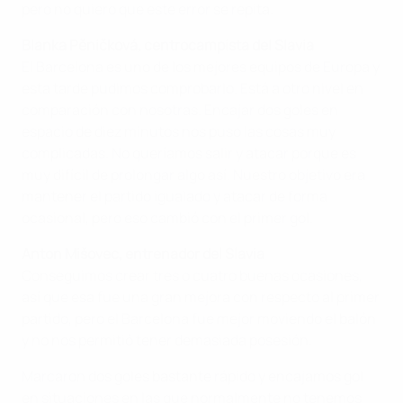
pero no quiero que este error se repita.
Blanka Pěničková, centrocampista del Slavia
El Barcelona es uno de los mejores equipos de Europa y
esta tarde pudimos comprobarlo. Está a otro nivel en
comparación con nosotras. Encajar dos goles en
espacio de diez minutos nos puso las cosas muy
complicadas. No queríamos salir y atacar porque es
muy difícil de prolongar algo así. Nuestro objetivo era
mantener el partido igualado y atacar de forma
ocasional, pero eso cambió con el primer gol.
Anton Mišovec, entrenador del Slavia
Conseguimos crear tres o cuatro buenas ocasiones,
así que esa fue una gran mejora con respecto al primer
partido, pero el Barcelona fue mejor moviendo el balón
y no nos permitió tener demasiada posesión.
Marcaron dos goles bastante rápido y encajamos gol
en situaciones en las que normalmente no tenemos