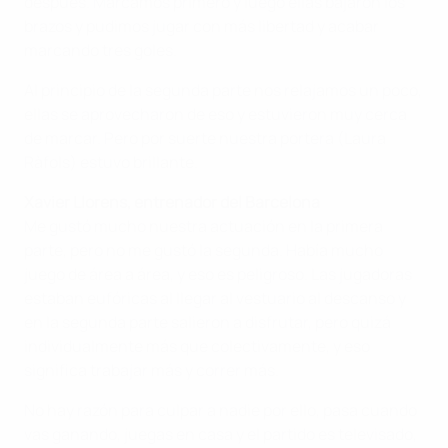
después. Marcamos primero y luego ellas bajaron los
brazos y pudimos jugar con más libertad y acabar
marcando tres goles.
Al principio de la segunda parte nos relajamos un poco,
ellas se aprovecharon de eso y estuvieron muy cerca
de marcar. Pero por suerte nuestra portera (Laura
Ràfols) estuvo brillante.
Xavier Llorens, entrenador del Barcelona
Me gustó mucho nuestra actuación en la primera
parte, pero no me gustó la segunda. Había mucho
juego de área a área, y eso es peligroso. Las jugadoras
estaban eufóricas al llegar al vestuario al descanso y
en la segunda parte salieron a disfrutar, pero quizá
individualmente más que colectivamente, y eso
significa trabajar más y correr más.
No hay razón para culpar a nadie por ello, pasa cuando
vas ganando, juegas en casa y el partido es televisado,