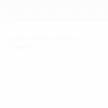
Saltar
al
contenido
UEFA Women's Champions League
Consíguela
principal
Resultados y estadísticas de fútbol en directo
UEFA Women's Champions League
Losada destaca el juego
azulgrana
jueves, 16 de octubre de 2014
por Richard Martin
"Este equipo nunca ha tenido dudas", dijo
la delantera del Barcelona tras dejar fuera
al Slavia de Praga y lograr el billete a los
octavos de final de la UEFA Women's
Champions League.