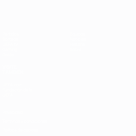
UEFA Women's Champions League
Partidos
Equipos
Sorteos
Noticias
UEFA.tv
Historia
Gaming
Sobre
Datos
VISITE
TAMBIÉN
UEFA.com
Fundación de la
UEFA
Privacidad
Términos y condiciones
Política de cookies