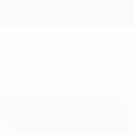
Consíguela
: Cortés, Lerch, Vasseur
tres candidatos al inaugural premio de