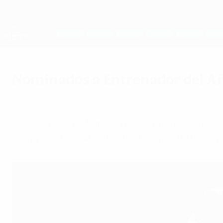
Saltar
al
contenido
UEFA Women's Champions League
principal
Resultados y estadísticas de fútbol en directo
UEFA Women's Champions League
Nominados a Entrenador del Año
miércoles, 23 de septiembre de 2020
Lluís Cortés del Barcelona, Stephan Lerch del
Entrenador del Año de la UEFA en el fútbol fe