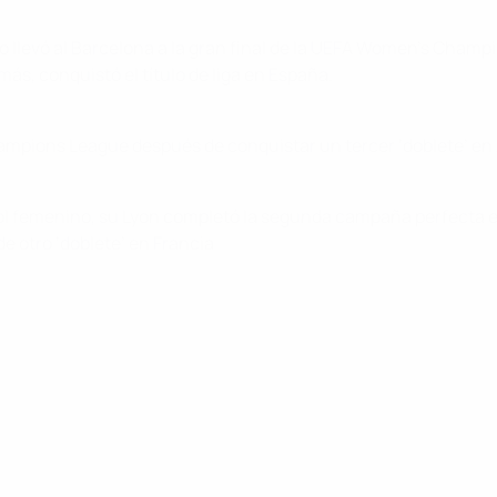
 llevó al Barcelona a la gran final de la UEFA Women's Champ
ás, conquistó el título de liga en España.
Champions League después de conquistar un tercer ‘doblete’ 
l femenino, su Lyon completó la segunda campaña perfecta en
de otro ‘doblete’ en Francia