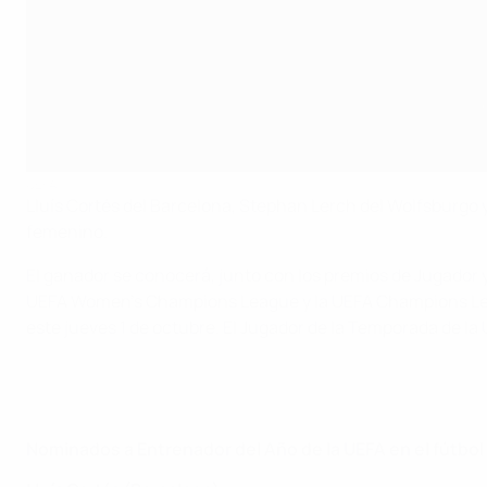
UEFA
Lluís Cortés del Barcelona, Stephan Lerch del Wolfsburgo y
femenino.
El ganador se conocerá, junto con los premios de Jugador y 
UEFA Women's Champions League y la UEFA Champions Leagu
este jueves 1 de octubre. El Jugador de la Temporada de la
Nominados a Entrenador del Año de la UEFA en el fútbo