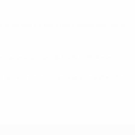
 actuaciones a lo largo de toda la temporada en todas las
rticiparon en los cuartos de final de la UEFA Women's
o tres y el tercero uno. Los entrenadores no podían votar