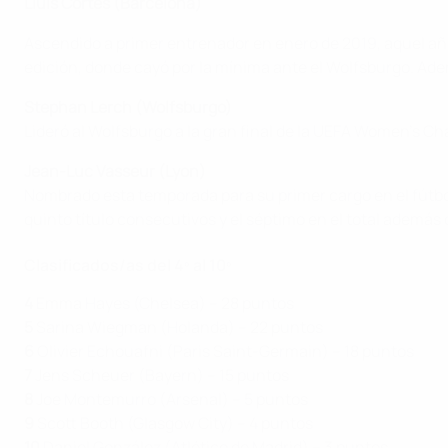
Lluís Cortés (Barcelona)
Ascendido a primer entrenador en enero de 2019, aquel año
edición, donde cayó por la mínima ante el Wolfsburgo. Adem
Stephan Lerch (Wolfsburgo)
Lideró al Wolfsburgo a la gran final de la UEFA Women's 
Jean-Luc Vasseur (Lyon)
Nombrado esta temporada para su primer cargo en el fútbo
quinto título consecutivos y el séptimo en el total además 
Clasificados/as del 4º al 10º
4
Emma Hayes (Chelsea) – 28 puntos
5
Sarina Wiegman (Holanda) – 22 puntos
6
Olivier Echouafni (Paris Saint-Germain) – 18 puntos
7
Jens Scheuer (Bayern) – 15 puntos
8
Joe Montemurro (Arsenal) – 5 puntos
9
Scott Booth (Glasgow City) – 4 puntos
10
Daniel González (Atlético de Madrid) – 3 puntos