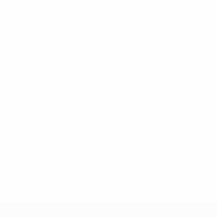
¿Qué es el premio al Entrenador del Año de la UEFA en e
Para este premio, los entrenadores en Europa, independien
competiciones, tanto nacionales como internacionales, ta
¿Cómo se votó a los entrenadores?
La lista de tres entrenadores fue seleccionada por un jur
Champions League 2019/20 y 20 periodistas especializados
Los miembros del jurado eligieron a sus tres mejores entre
por ellos mismos.
© 1998-2026 UEFA. All rights reserved.
Última actualización: lunes, 28 de sep
UEFA Women's Champions League