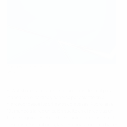
Roord abrió el marcador
Getty Images
El Wolfsburgo aprovechó su condición de local para
mandar en el partido y ponerse por delante en el
marcador desde los primeros compases. Roord, en el
10', mandó a la red un balón suelto en el área tras un
tiro de esquina en el que fue el unico tanto antes del
descanso. Sin embargo, las germanas pudieron hacer