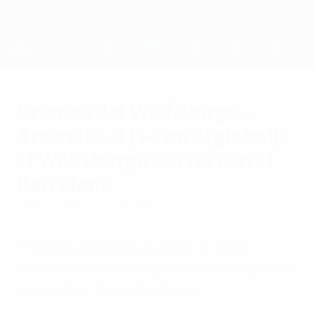
Saltar
al
contenido
UEFA Women's Champions League
Consíguela
principal
Resultados y estadísticas de fútbol en directo
UEFA Women's Champions League
Crónica del Wolfsburgo -
Arsenal 2-0 (3-1 en el global):
el Wolfsburgo se cita con el
Barcelona
jueves, 31 de marzo de 2022
El cuadro germano se clasificó a las
semifinales de la competición tras apear al
Arsenal por 2-0 en Alemania.