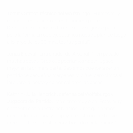
Tommy Stroot, técnico del Wolfsburgo
: "Fuimos muy
dominantes, sobre todo en la primera parte.
Defendimos un poco diferente en la segunda parte,
pero la forma en que ejecutamos nuestro plan de juego
a lo largo de los 90 minutos fue genial".
Jonas Eidevall, entrenador del Arsenal:
"Han pasado
muchas cosas. Creo que podríamos haber jugado
mejor en la primera parte. Sabíamos que iba a ser un
partido de pequeños márgenes, y lo fue, pero dimos al
larguero, al poste y no nos salieron las cosas".
Kathrin-Julia Hendrich, defensa del Wolfsburgo y
Jugadora del Partido:
"Me siento muy bien. Estoy muy
contenta con nuestra actuación. Creo que hemos
merecido la victoria y el apoyo de esta noche ha sido
increíble. Ha sido estupendo hacerlo por la afición".