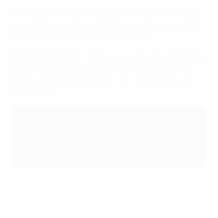
Wolfsburgo
: Schult; Wilms, Hendrich, Janssen, Rauch;
Roord, Lattwein (Popp, 45'), Oberdorf (Blomqvist, 87'),
Huth; Jónsdóttir (Pajor, 80'), Wassmuth
Arsenal
: Zinsberger; Wubben-Moy, Williamson, Catley;
Maritz (Wienroither, 80'), Little, Miedema, Maanum
(Nobbs, 72'), McCabe (Parris, 72'); Heath (Foord, 46'),
Blackstenius
Lo próximo
El Wolfsburgo se medirá al Barcelona en las
semifinales del 23/24 de abril y 30 de abril/1 de
mayo.