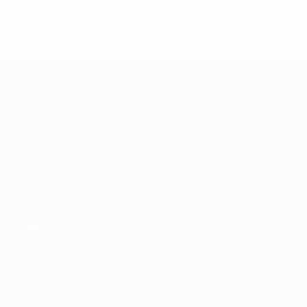
© 1998-2026 UEFA. All rights reserved.
Última actualización: jueves, 31 de marzo de 2022
UEFA Women's Champions League
Partidos
Equipos
Sorteos
Noticias
UEFA.tv
Historia
Gaming
Sobre
Datos
VISITE
TAMBIÉN
UEFA.com
Fundación de la
UEFA