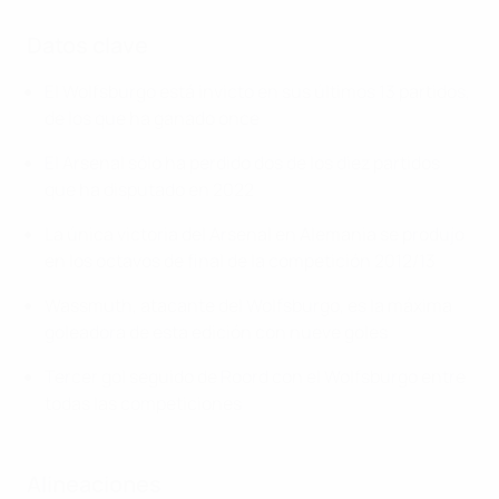
Datos clave
El Wolfsburgo está invicto en sus últimos 13 partidos,
de los que ha ganado once
El Arsenal sólo ha perdido dos de los diez partidos
que ha disputado en 2022
La única victoria del Arsenal en Alemania se produjo
en los octavos de final de la competición 2012/13
Wassmuth, atacante del Wolfsburgo, es la máxima
goleadora de esta edición con nueve goles
Tercer gol seguido de Roord con el Wolfsburgo entre
todas las competiciones
Alineaciones