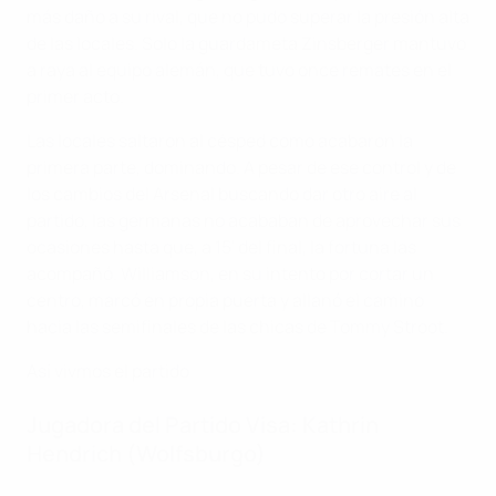
más daño a su rival, que no pudo superar la presión alta
de las locales. Solo la guardameta Zinsberger mantuvo
a raya al equipo alemán, que tuvo once remates en el
primer acto.
Las locales saltaron al césped como acabaron la
primera parte, dominando. A pesar de ese control y de
los cambios del Arsenal buscando dar otro aire al
partido, las germanas no acababan de aprovechar sus
ocasiones hasta que, a 15' del final, la fortuna las
acompañó. Williamson, en su intento por cortar un
centro, marcó en propia puerta y allanó el camino
hacia las semifinales de las chicas de Tommy Stroot.
Así vivmos el partido
Jugadora del Partido Visa: Kathrin
Hendrich (Wolfsburgo)