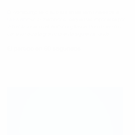
Wolfsburgo - Arsenal 2-0
El Wolfsburgo selló su plaza en las semifinales de la
UEFA Women's Champions League tras imponerse por
2-0 al Arsenal en el Wolfsburg Arena. Roord marcó el
camino hacia la gran cita en la siguiente ronda.
El partido en 60 segundos