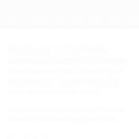
Saltar
al
contenido
UEFA Women's Champions League
Consíguela
principal
Resultados y estadísticas de fútbol en directo
UEFA Women's Champions League
Crónica de la final de la
Women's Champions League
Barcelona - Lyon 1-3: el Lyon
recupera el trono en Turín
sábado, 21 de mayo de 2022
por Juan Díaz
Los goles de Henry, Hegerberg y Macario
dieron el título al cuadro galo en Turín.
Barcelona - Lyon 1-3