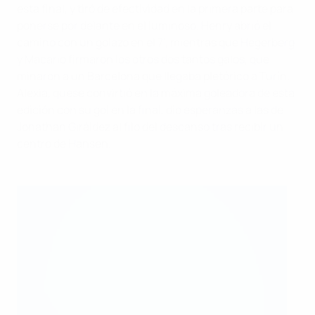
esta final, y tiró de efectividad en la primera parte para
ponerse por delante en el luminoso. Henry abrió el
camino con un golazo en el 7', mientras que Hegerberg
y Macario firmaron los otros dos tantos galos, que
minaron a un Barcelona que llegaba pletórico a Turín.
Alexia, quese convirtió en la máxima goleadora de esta
edición con su gol en la final, dio esperanzas a las de
Jonathan Giráldez al filo del descanso tras recibir un
centro de Hansen.