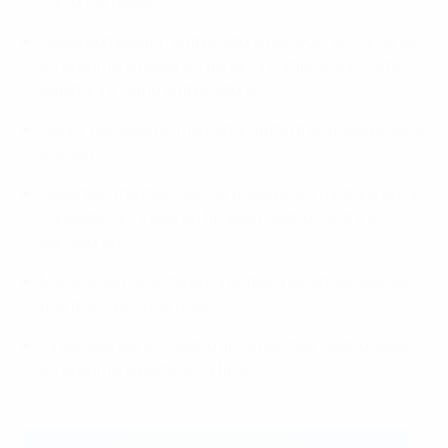
con once goles
Sonia Bompastor, entrenadora del Lyon, se convirtió
en la primera mujer en ganar la competición como
jugadora y como entrenadora
Henry, que abrió el marcador, firmó tres goles en esta
edición
Hegerberg ha marcado 59 goles en 60 partidos en la
competición, y seis en finales (cuatro contra el
Barcelona)
Macario se convirtió en la primera estadounidense
que marca en una final
La tercera vez en cuatro años que hay cuatro goles
en la primera parte de la final