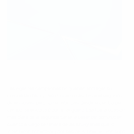
Macario marcó el tercer gol del partido
UEFA via Getty Images
Las vigentes campeonas no querían entregar su
corona tan fácil y Patri Guijarro casi firma el segundo
de las suyas, pero su remate, casi desde el centro del
campo, se encontró con el larguero. Esa fue la ocasión
más clara de la segunda parte, a pesar del dominio en
cuanto a juego se refiere de las azulgranas que lo
intentaron por activa y por pasiva. Al final, el Lyon supo