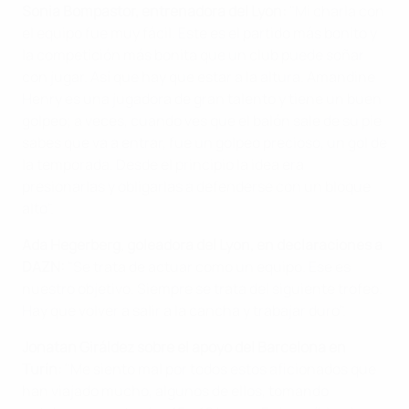
Sonia Bompastor, entrenadora del Lyon:
"Mi charla con
el equipo fue muy fácil. Este es el partido más bonito y
la competición más bonita que un club puede soñar
con jugar. Así que hay que estar a la altura. Amandine
Henry es una jugadora de gran talento y tiene un buen
golpeo; a veces, cuando ves que el balón sale de su pie
sabes que va a entrar, fue un golpeo precioso, un gol de
la temporada. Desde el principio la idea era
presionarlas y obligarlas a defenderse con un bloque
alto".
Ada Hegerberg, goleadora del Lyon, en declaraciones a
DAZN:
"Se trata de actuar como un equipo. Ese es
nuestro objetivo. Siempre se trata del siguiente trofeo.
Hay que volver a salir a la cancha y trabajar duro".
Jonatan Giráldez sobre el apoyo del Barcelona en
Turín:
"Me siento mal por todos estos aficionados que
han viajado mucho, algunos de ellos, tomando