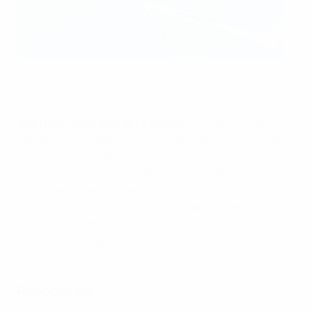
Alexia, máxima goleadora de esta edición
UEFA via Getty Images
Juan Díaz, reportero de UEFA.com
: El Lyon fue más
efectivo que el Barcelona en Turín y se llevó su octavo
título en la UEFA Women's Champions League. Los tres
goles en la primera parte desnudaron al Barcelona, que
a pesar de la derrota cerró una temporada histórica
que le encumbró como máximo referente del fútbol
femenino español de la mano de Putellas. Al final, la
efectividad los galones del cuadro galo decantaron la
final.
Reacciones