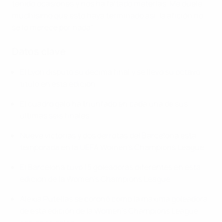
tenido ocasiones y nos ha faltado meterlas. Me duele
muchísimo que esto haya terminado así, la afición no
se lo merece por nada"
Datos clave
El Lyon disputó su décima final y se llevó su octavo
título en esta edición
El cuadro galo ha triunfado en cada una de sus
últimas seis finales
Nueve victorias y dos derrotas del Barcelona esta
temporada en la UEFA Women's Champions League
El Barcelona tuvo 15 goleadoras diferentes en esta
edición de la Women's Champions League
Alexia Putellas se coronó como la máxima goleadora
de esta edición de la Women's Champions League