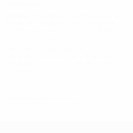
Alineaciones
Barcelona
: Paños; Torrejón (Crnogorčević, 60'), Irene
Paredes, Mapi León, Rolfö (Pina, 73'); Aitana, Patri
Guijarro, Alexia; Graham Hansen, Jenni Hermoso
(Oshoala, 46'), Mariona (Martens, 60')
Lyon
: Endler; Carpenter (Buchanan, 14'), Renard,
Mbock Bathy (Cayman, 82'), Bacha; Horan, Henry,
Macario; D Cascarino (Morroni, 82'), Hegerberg, Malard
(Le Sommer, 73')
© 1998-2026 UEFA. All rights reserved.
Última actualización: sábado, 21 de mayo de 2022
UEFA Women's Champions League