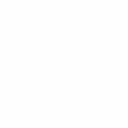
autobuses que tardan 15 o 16 horas. Es increíble y he
visto cómo nos han apoyado durante todo el partido.
En el estadio Johann Cryuff también hemos visto
récords de asistencia en la temporada y han sido clave
en nuestros éxitos, pero por desgracia no podemos
darles este título, estamos tristes. Sentí que
jugábamos en casa, el ruido era increíble".