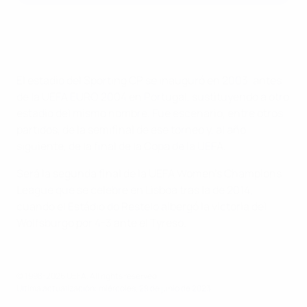
El estadio del Sporting CP se inauguró en 2003, antes
de la UEFA EURO 2004 en Portugal, sustituyendo a otro
estadio del mismo nombre. Fue escenario, entre otros
partidos, de la semifinal de ese torneo y, al año
siguiente, de la final de la Copa de la UEFA.
Será la segunda final de la UEFA Women's Champions
League que se celebre en Lisboa tras la de 2014,
cuando el Estádio do Restelo albergó la victoria del
Wolfsburgo por 4-3 ante el Tyresö.
© 1998-2026 UEFA. All rights reserved.
Última actualización: miércoles, 28 de junio de 2023