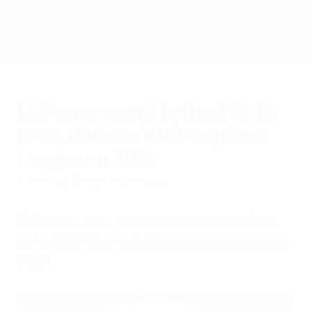
Saltar
al
contenido
UEFA Women's Champions League
Consíguela
principal
Resultados y estadísticas de fútbol en directo
UEFA Women's Champions League
Lisboa acogerá la final de la
UEFA Women’s Champions
League en 2025
miércoles, 28 de junio de 2023
El Estadio José Alvalade albergará la final
de la UEFA Women's Champions League de
2025.