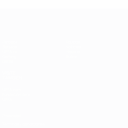
UEFA Women's Champions League
Partidos
Equipos
Sorteos
Noticias
UEFA.tv
Historia
Gaming
Sobre
Datos
VISITE
TAMBIÉN
UEFA.com
Fundación de la
UEFA
Privacidad
Términos y condiciones