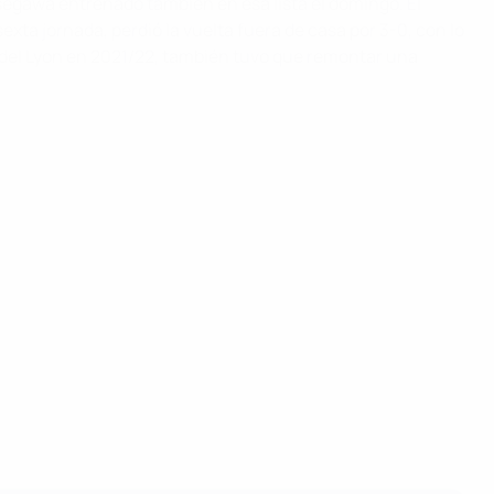
segawa entrenado también en esa lista el domingo. El
exta jornada, perdió la vuelta fuera de casa por 3-0, con lo
del Lyon en 2021/22, también tuvo que remontar una