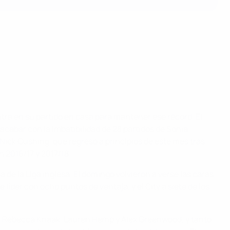
tra en su partido en casa para mantener ese récord. El
cabar con la imbatibilidad de 28 partidos de Sonia
Nick Cushing, que regresó a principios de este mes tras
 2016/17 y 2017/18.
a de la Liga inglesa. El domingo volvieron a verse las caras
líder con ocho puntos de ventaja, y el City a siete de los
ino, Rebecca Knaak, Lauren Hemp y Alex Greenwood, y tanto