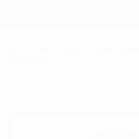
Saltar
al
contenido
UEFA Women's Champions League
principal
Resultados y estadísticas de fútbol en directo
UEFA Women's Champions League
Previa del Chelsea - Mancheste
alineaciones
miércoles, 26 de marzo de 2025
¿Cuándo es? ¿Cómo se puede ver? ¿Cuáles son 
de la
UEFA Women's Champions League
entre 