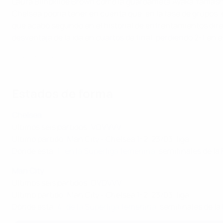
Laura Blindkilde Brown como la guardameta Ayaka Yamashita
Chelsea podría tener en cuenta que, en la fase de grupos, el
que acabó segundo en el historial de enfrentamientos di
desventaja de la ida en cuartos de final, perdiendo 2-1 en 
Man City - Chelsea 2-0
Estados de forma
Chelsea
Últimos seis partidos: VDVVVV
Último partido: Man City - Chelsea 1-2, 23/03, liga
Dónde está:
1º en la Superliga femenina
, semifinales de l
Man City
Últimos seis partidos: DVDVVV
Último partido: Man City - Chelsea 1-2, 23/03, liga
Dónde está:
4º de la Superliga femenina
, semifinales de 