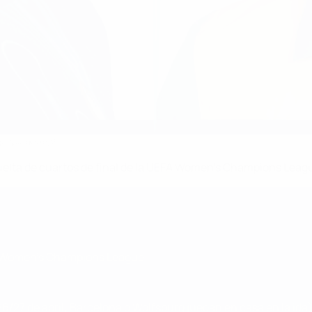
nne Miedema?
uelta de cuartos de final de la UEFA Women's Champions Leagu
UEFA Women's Champions League
6/27 de abril; Barcelona o Wolfsburg juegan en casa en la ida