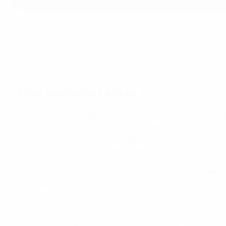
¿Qué necesitas saber?
El Chelsea, que ha superado sus cinco anteriores cuartos 
Manchester City llega a Stamford Bridge después de que Vi
Bompastor como entrenadora de las 'Blues'. Fue solo el seg
haber dirigido previamente al club de 2013 a 2020, llevánd
El regreso de Cushing se había producido cuatro días antes, 
en la Superliga femenina, en la que el Chelsea remontó un 2
tres primeros.
Aun así, la victoria del City en la ida fue aún más impre