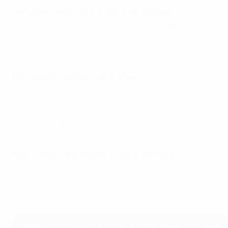
Sonia Bompastor, entrenadora del Chelsea
: "El Man City 
Sabemos lo que tenemos que hacer, ellas ganaron el partido
"Siempre es más difícil cuando pierdes por dos goles, pero 
jugadoras no se lamenten al final del partido".
Millie Bright, capitana del Chelsea
: "Es una situación en l
todo el último partido, la victoria y la segunda parte. Sí
imposible dar la vuelta a la situación".
"Tenemos la oportunidad de recuperarnos y demostrar las 
importante mantenerse en esta situación, hay un mínimo de
Nick Cushing, entrenador interino del Man City
:
"Tenemos q
podemos crear ocasiones, atacarlas y marcar goles. Un gol 
"Tenemos que creer que podemos atacarlas y crear ocasion
interesantes que podemos utilizar".