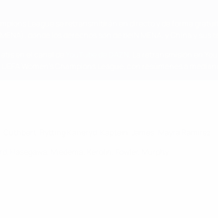
pions League se retransmitirán en directo y de forma gratui
MENA), donde los derechos son de beIN MENA, y China y sus ter
atis en el canal de
YouTube de DAZN
. La retransmisión en Yo
 la UEFA Women's Champions League, con resúmenes a median
h, Cuthbert; Rytting Kaneryd, Kaptein, James; Mayra Ramírez
Roord, Hasegawa, Miedema; Kerolin, Fowler, Murphy