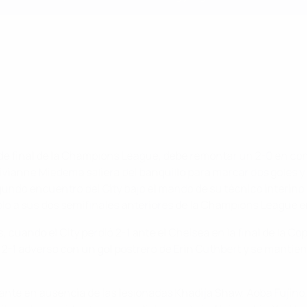
de final de la Champions League, debe remontar un 2-0 en con
vianne Miedema saliera del banquillo para marcar dos goles y a
undo encuentro del City bajo el mando de su técnico interino 
olo a sus dos semifinales anteriores de la Champions League en
cuando el City perdió 2-1 ante el Chelsea en la final de la Cop
-1 adverso con un gol postrero de Erin Cuthbert y se mantiene 
sionante en ausencia de las lesionadas Khadija Shaw, Aoba Fuj