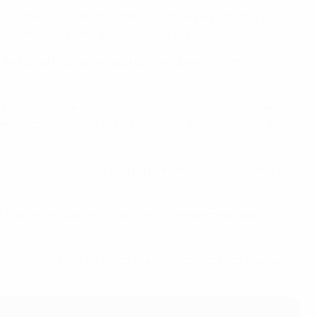
n la liga es un buen resultado contra un equipo muy duro.
fiamos en poder darle la vuelta a la situación".
 de eso se trata este deporte. Sólo quiero que mis
ltimas actuaciones, hay muchas cosas positivas, sobre
vas. Tenemos mucha confianza en nosotras mismas y no es
s mucha experiencia en la plantilla, muchas líderes. Es
la final de la Copa de la Liga, hemos demostrado que
adoras clave, pero tenemos algunas jugadoras de ataque