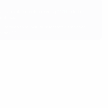
ta en la plataforma de streaming
DAZN
en todo el
ritorios.
uTube también se incluirá en los MatchCentres de
oche HEC.