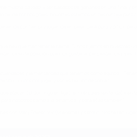
tiene mucha calidad, y ser capaces de ganarles en una final y e
 de ida por dos goles, nosotras estamos en desventaja pero con
tenemos confianza y jugamos en casa. Será duro y difícil, pero
a que hay que mantener la calma. Si nos fijamos en nuestras ú
, no estamos en la posición que nos gustaría, pero estamos vi
cualidades y la mentalidad que tenemos como equipo... Tenemo
 90 minutos por jugar y eso es tiempo de sobra".
ue atacar. (El domingo en liga), el miércoles (en la ida) y en 
para nosotros cambia la dinámica, y para ellas también".
es con Mary Fowler, Viv (Miedema) y Kerolin. Nos faltan jug