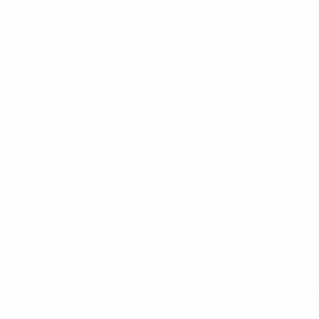
 se han unido ahora a esa lista, con Laia Aleixandri y Yui Ha
 City se estrenó ganando al Barcelona por 2-0, y luego, en la s
rectos. Bompastor, cuando ganó este trofeo como entrenadora 
el campo de la Juventus antes de ganar 3-1 en casa.
a FA Cup femenina, campeón de la Copa de la Liga femenina
la FA Cup femenina, subcampeón de la Copa de la Liga femenina