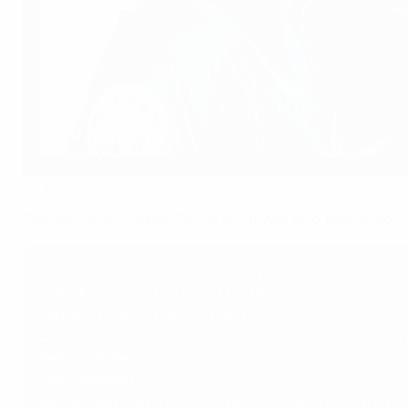
¿Superará el Chelsea de Lucy Bronze al Manchester City de Vivia
UEFA via Getty Images
Chelsea y Manchester City se enfrentan en el partido de v
Resumen del Chelsea - Man City
Cuándo
: jueves 27 de marzo (21:00 HEC)
Dónde
: Stamford Bridge, Londres
Qué
: partido de vuelta de los cuartos de final de la 
Partido de ida
:
0-2
Cómo seguirlo
:
cobertura previa y en directo, aquí
Semifinales
: Ganador - Barcelona o Wolfsburg (19/20 y 2