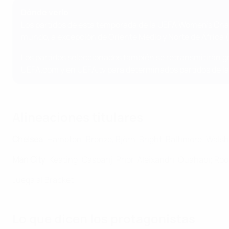
Dónde verlo
Los partidos de esta temporada de la UEFA Women's Cham
mundo, a excepción de Oriente Medio y Norte de África (
Los partidos seleccionados también se retransmitirán gr
UEFA.com y en UEFA.tv para determinados partidos de
Alineaciones titulares
Chelsea
: Hampton; Bronze, Björn, Bright, Baltimore; Wals
Man City
: Keating; Casparij, Prior, Aleixandri, Ouahabi; 
Juega al Bracket
Lo que dicen los protagonistas