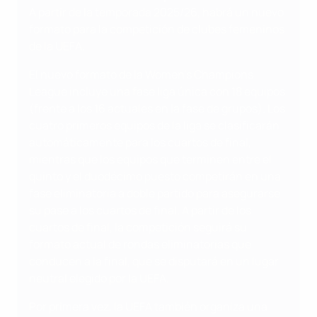
A partir de la temporada 2025/26, habrá un nuevo
formato para la competición de clubes femeninos
de la UEFA.
El nuevo formato de la Women's Champions
League incluye una fase liga única con 18 equipos
(frente a los 16 actuales en la fase de grupos). Los
cuatro primeros equipos de la liga se clasificarán
automáticamente para los cuartos de final,
mientras que los equipos que terminen entre el
quinto y el duodécimo puesto competirán en una
fase eliminatoria a doble partido para asegurarse
su pase a los cuartos de final. A partir de los
cuartos de final, la competición seguirá su
formato actual de rondas eliminatorias que
conducen a la final, que se disputará en un lugar
neutral elegido por la UEFA.
Por primera vez, la UEFA también organiza una