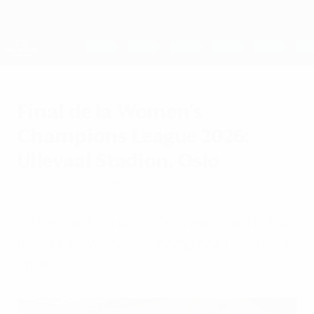
Saltar
al
contenido
UEFA Women's Champions League
Consíguela
principal
Resultados y estadísticas de fútbol en directo
UEFA Women's Champions League
Final de la Women's
Champions League 2026:
Ullevaal Stadion, Oslo
jueves, 19 de junio de 2025
El Ullevaal Stadion de Oslo albergará la final
de la UEFA Women's Champions League en
2026.