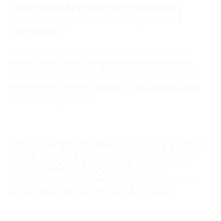
entre grandes equipos, mayor imprevisibilidad y
momentos de gran emoción a lo largo de toda la
competición.
Dado que cada equipo se enfrentaba a seis rivales
distintos en una misma liga, los 54 partidos fueron
decisivos, ya que la clasificación y los puestos para la
fase eliminatoria estuvieron en juego hasta el último
minuto de la jornada 6.
El nuevo formato también supuso que los finalistas, el
Barcelona y el OL Lyonnes, se vieran sometidos a una
dura prueba desde el principio, al tener que
enfrentarse a varios rivales europeos de primer nivel
antes incluso de llegar a la fase eliminatoria.