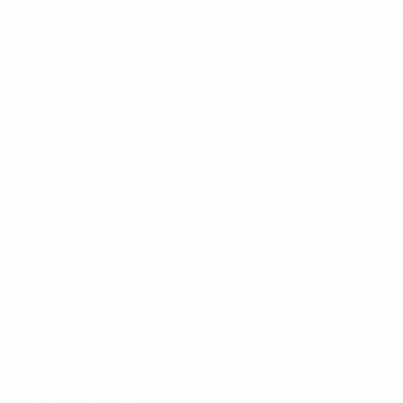
De hecho, la diferencia media de goles en las victorias
se redujo de 2,88 a 1,98, mientras que el nuevo formato
de la fase liga también ha dado lugar a un mayor
número de partidos en los que ambos equipos marcan,
pasando del 38% en la fase de grupos de la temporada
2024/25 al 54% en la presente temporada.
Además, el valor de cada punto de la fase liga dio lugar
a remontadas más emocionantes y a cambios en el
rumbo del partido que en temporadas anteriores. En la
fase de grupos de la temporada pasada, el 88% de los
equipos que marcaron primero acabaron ganando. Esa
cifra se redujo a solo el 61% en la fase de grupos de
esta temporada.
La Juventus marcó la pauta en los primeros partidos de
la jornada 1 con una remontada que le valió la victoria
por 2-1 ante el Benfica, antes de dejar escapar una
ventaja de tres goles en un sorprendente empate a 3-3
con el OL Lyonnes.