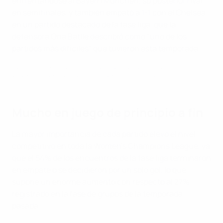
enfrentándose al Bayern München, su posterior rival
en semifinales, y también empató a 1-1 con el Chelsea
en un partido destacado de la fase liga, que la
defensora Ona Batlle describió como "uno de los
partidos más difíciles" que tuvieron esta temporada.
Análisis Táctico de la Women's Champions League: el
planteamiento del Chelsea contra el Barcelona
Mucho en juego de principio a fin
La mayor importancia de cada partido elevó el nivel
competitivo en toda la Women's Champions League, ya
que el 54% de los encuentros de la fase liga terminaron
en empate o se decidieron por un solo gol, lo que
supone un enorme aumento con respecto al 27%
registrado en la fase de grupos de la temporada
pasada.