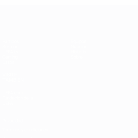
UEFA Women's Champions League
Partidos
Equipos
Sorteos
Noticias
UEFA.tv
Historia
Gaming
Sobre
Datos
VISITE
TAMBIÉN
UEFA.com
Fundación de la
UEFA
Privacidad
Términos y condiciones