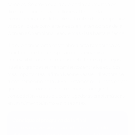
cambios. Se prevé que la audiencia acumulada en
directo alcance los 40 millones al final de la
competición, más del doble de la cifra de la temporada
pasada, lo que convierte a esta en la temporada de la
Women's Champions League más vista hasta la fecha.
"Lo que hemos visto hasta ahora esta temporada es
exactamente lo que esperábamos: dinamismo,
imprevisibilidad, remontadas, debutantes que dejan
huella y grandes enfrentamientos entre los equipos
más importantes", afirmó Nadine Kessler, directora de
fútbol femenino de la UEFA. "Estamos orgullosas de ver
que los aficionados de todo el mundo acogen la
competición y a sus clubes y jugadoras emblemáticas
en un número aún mayor que antes".
Consigue el programa de la final
Esta es una versión adaptada de un artículo
elaborado para el programa oficial de la final de la