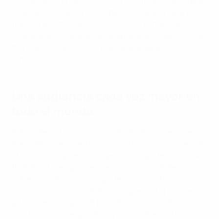
la fase liga, y no fue el único. La clasificación estaba en
juego en siete de los nueve partidos de la jornada 6,
frente a solo tres de los ocho últimos partidos de la
fase de grupos de la temporada pasada, lo que pone de
manifiesto la tensión constante que genera el nuevo
formato.
Una audiencia cada vez mayor en
todo el mundo
El éxito deportivo vino acompañado de un crecimiento
fuera del terreno de juego, ya que un mayor número de
aficionados siguieron el espectáculo por televisión. Al
final de la fase liga, la audiencia acumulada de la
retransmisión en directo por televisión había
aumentado casi un 200% con respecto a la fase de
grupos de la temporada pasada, una clara señal de que
los aficionados respondieron positivamente a los