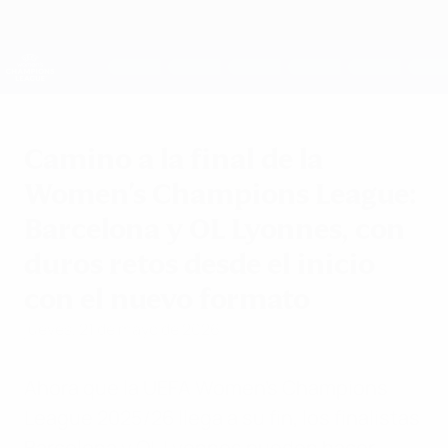
Saltar
al
contenido
UEFA Women's Champions League
Consíguela
principal
Resultados y estadísticas de fútbol en directo
UEFA Women's Champions League
Camino a la final de la
Women's Champions League:
Barcelona y OL Lyonnes, con
duros retos desde el inicio
con el nuevo formato
jueves, 21 de mayo de 2026
Ahora que la UEFA Women's Champions
League 2025/26 llega a su fin, los finalistas
Barcelona y OL Lyonnes pueden hacer