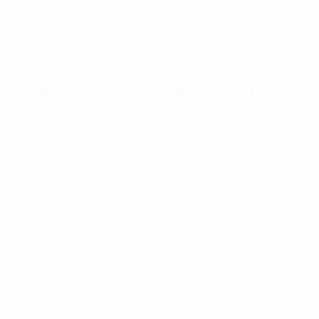
Women's Champions League: revive toda la emoción de la fase
liga
Nuevas oportunidades, tensión
constante
Para los clubes más pequeños y las jugadoras con
menos experiencia, el nuevo formato amplió el acceso
a la competición de más alto nivel.
Participaron futbolistas de 41 países diferentes,
mientras que el OH Leuven, debutante belga, puso de
manifiesto la competitividad y la imprevisibilidad de la
fase liga, logrando resultados impresionantes en su
camino hacia la clasificación para los play-offs.
El destino del Leuven estuvo en el aire hasta el final de