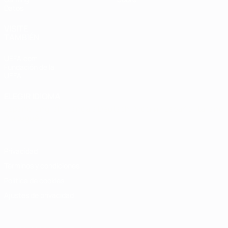
Datos
VISITE
TAMBIÉN
UEFA.com
Fundación de la
UEFA
ELEGIR IDIOMA
Español
English
Français
Deutsch
Русский
Español
Italiano
Português
Privacidad
Términos y condiciones
Política de cookies
Ajustes de privacidad