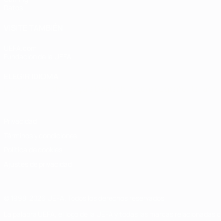
Datos
VISITE TAMBIÉN
UEFA.com
Fundación de la UEFA
ELEGIR IDIOMA
Español
English
Français
Deutsch
Русский
Español
Italiano
Privacidad
Términos y condiciones
Política de cookies
Ajustes de privacidad
© 1998-2026 UEFA. Todos los derechos reservados
La palabra UEFA, el logo de la UEFA y todas las marcas relacionadas c