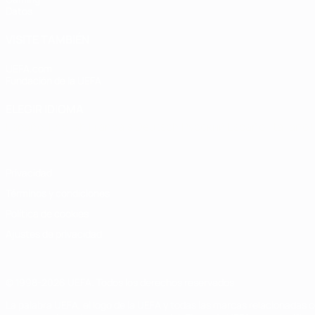
Datos
VISITE TAMBIÉN
UEFA.com
Fundación de la UEFA
ELEGIR IDIOMA
Español
English
Français
Deutsch
Русский
Español
Italiano
Privacidad
Términos y condiciones
Política de cookies
Ajustes de privacidad
© 1998-2026 UEFA. Todos los derechos reservados
La palabra UEFA, el logo de la UEFA y todas las marcas relacionadas c