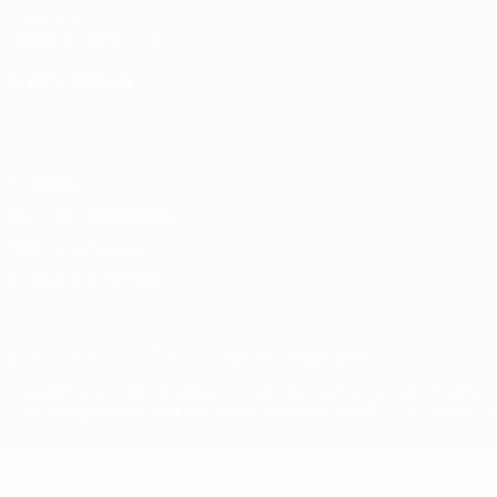
UEFA.com
Fundación de la UEFA
ELEGIR IDIOMA
Español
English
Français
Deutsch
Русский
Español
Italiano
Privacidad
Términos y condiciones
Política de cookies
Ajustes de privacidad
© 1998-2026 UEFA. Todos los derechos reservados
La palabra UEFA, el logo de la UEFA y todas las marcas relacionadas c
marcas registradas para uso comercial. El uso de UEFA.com significa 