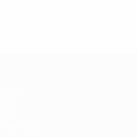
4
Alemania
Mohr
4
Bélgica
Cayman
36
55
5
Italia
Panico
4
Italia
Morace
33
55
6
Dinamarca
Harder
4
Noruega
Støre
30
55
Mostrar más
Mostrar más
Campeonato de Europa Femenino de l
Partidos
Grupos
UEFA.tv
Datos
Equipos
Noticias
VISITE TAMBIÉN