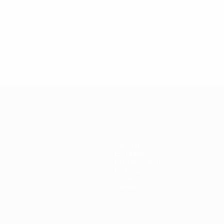
3
Alemania
España
4752
Mittag
15
4
5
Søndergaard Peder
5
Inglaterra
4
Ucrania
Dinamarca
Carney
Apanaschenko
14
4
4533
6
4
Suiza
6
Países Bajo
Graham Hansen
Crnogorčević
Spitse
Noruega
4
4524
13
Mostrar más
Mostrar más
Mostrar más
a UEFA
Gaming
Entradas
Guía de eventos
Historia
Sobre
Tienda