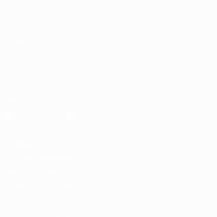
UEFA.com
Fundación de la UEFA
Tienda
ELEGIR IDIOMA
Español
English
Français
Deutsch
Русский
Español
Italiano
SÍGANOS EN
Descarga la app oficial
Privacidad
Términos y condiciones
Política de cookies
Ajustes de privacidad