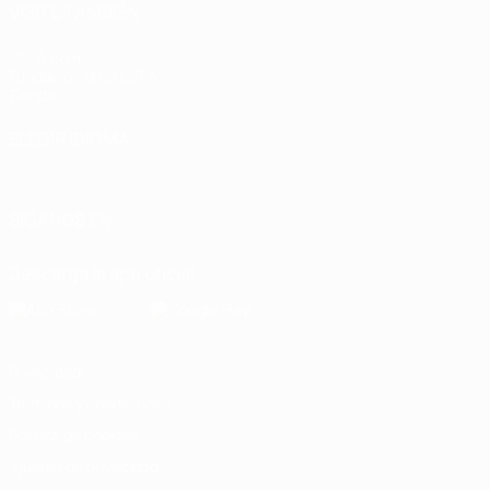
VISITE TAMBIÉN
UEFA.com
Fundación de la UEFA
Tienda
ELEGIR IDIOMA
Español
English
Français
Deutsch
Русский
Español
Italiano
SÍGANOS EN
Descarga la app oficial
Privacidad
Términos y condiciones
Política de cookies
Ajustes de privacidad