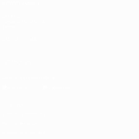
VISITE TAMBIÉN
UEFA.com
Fundación de la UEFA
Tienda
ELEGIR IDIOMA
Español
English
Français
Deutsch
Русский
Español
Italiano
SÍGANOS EN
Descarga la app oficial
Privacidad
Términos y condiciones
Política de cookies
Ajustes de privacidad